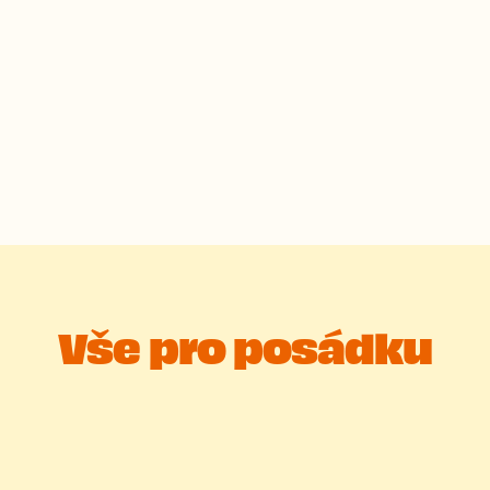
iče si mohou v klidu sednout, dát si jídlo nebo p
Vše pro posádku